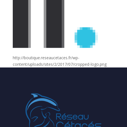
http://boutique.reseaucetaces.fr/wp-
content/uploads/sites/2/2017/07/cropped-logo.png